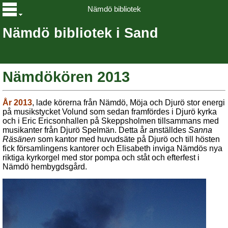
Nämdö bibliotek
Nämdö bibliotek i Sand
Nämdökören 2013
År 2013
, lade körerna från Nämdö, Möja och Djurö stor energi
på musikstycket Volund som sedan framfördes i Djurö kyrka
och i Eric Ericsonhallen på Skeppsholmen tillsammans med
musikanter från Djurö Spelmän. Detta år anställdes
Sanna
Räsänen
som kantor med huvudsäte på Djurö och till hösten
fick församlingens kantorer och Elisabeth inviga Nämdös nya
riktiga kyrkorgel med stor pompa och ståt och efterfest i
Nämdö hembygdsgård.