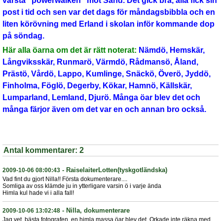
värsta "powerwalken" mot Sand. Det gick bra, alla fick sin
post i tid och sen var det dags för måndagsbibbla och en
liten körövning med Erland i skolan inför kommande dop
på söndag.
Här alla öarna om det är rätt noterat:
Nämdö, Hemskär,
Långviksskär, Runmarö, Värmdö, Rådmansö, Åland,
Prästö, Vårdö, Lappo, Kumlinge, Snäckö, Överö, Jyddö,
Finholma, Föglö, Degerby, Kökar, Hamnö, Källskär,
Lumparland, Lemland, Djurö. Många öar blev det och
många färjor även om det var en och annan bro också.
Antal kommentarer:
2
-
RaiselaiterLotten(tyskgotländska)
2009-10-06 08:00:43
Vad fint du gjort Nilla!! Första dokumenterare....
Somliga av oss klämde ju in ytterligare varsin ö i varje ända
Himla kul hade vi i alla fall!
-
Nilla, dokumenterare
2009-10-06 13:02:48
Jag vet, bästa fotografen, en himla massa öar blev det. Orkade inte räkna med