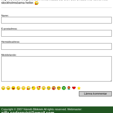
stockholmsöarna heller.
Namn:
E-postadress:
Hemsideadress:
Meddelande:
Copyright © 2007 Nämdö Bibliotek All rights reserved. Webmaster:
nilla.soderqvist@gmail.com