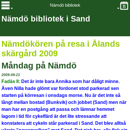
Nämdö bibliotek
Nämdö bibliotek i Sand
Nämdökören på resa i Ålands
skärgård 2009
Måndag på Nämdö
2009-09-21
Fadäs II:
Det är inte bara Annika som har dåligt minne.
Även Nilla hade glömt var fordonet stod parkerad sen
starten på körresan i onsdags morse. Nu är det inte så
långt mellan bostad (Bunkvik) och jobbet (Sand) men när
man har en postgång att passa och lämnar hemmet
lagom i tid för cykelfärd är det lite stressande att
konstatera att cykeln står parkerad i Sand. Det blev alltså