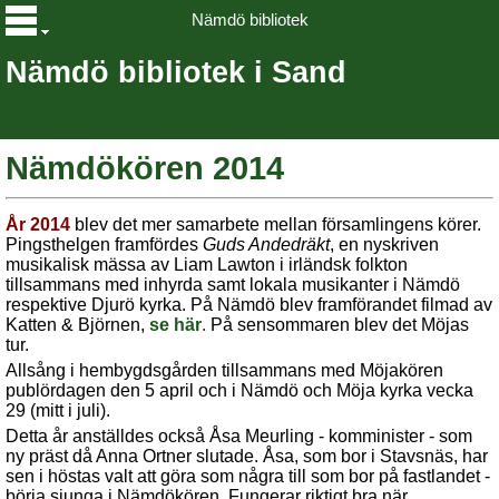
Nämdö bibliotek
Nämdö bibliotek i Sand
Nämdökören 2014
År 2014
blev det mer samarbete mellan församlingens körer.
Pingsthelgen framfördes
Guds Andedräkt
, en nyskriven
musikalisk mässa av Liam Lawton i irländsk folkton
tillsammans med inhyrda samt lokala musikanter i Nämdö
respektive Djurö kyrka. På Nämdö blev framförandet filmad av
Katten & Björnen,
se här
.
På sensommaren blev det Möjas
tur.
Allsång i hembygdsgården tillsammans med Möjakören
publördagen den 5 april och i Nämdö och Möja kyrka vecka
29 (mitt i juli).
Detta år anställdes också Åsa Meurling - komminister - som
ny präst då Anna Ortner slutade. Åsa, som bor i Stavsnäs, har
sen i höstas valt att göra som några till som bor på fastlandet -
börja sjunga i Nämdökören. Fungerar riktigt bra när