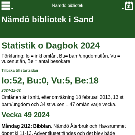
Nämdö bibliotek
Nämdö bibliotek i Sand
Statistik o Dagbok 2024
Förklaring: Io = inkl omlån, Bu= barn/ungdomutlån, Vu =
vuxenutlån, Be = antal besökare
Tillbaka till startsidan
Io:52, Bu:0, Vu:5, Be:18
2024-12-02
Omlånen är i snitt, efter omräkning 18 februari 2013, 13 st
barn/ungdom och 34 st vuxen = 47 omlån varje vecka.
Vecka 49 2024
Måndag 2/12:
Bibblan
, Nämdö Återbruk och Havsrummet
öppet kl 11-13. Adventljuset tändes och det blev både