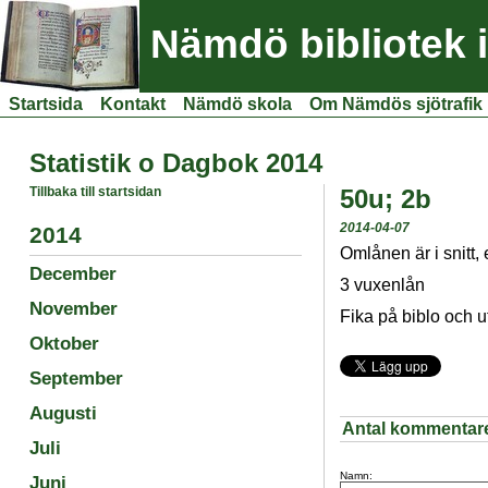
Nämdö bibliotek 
Startsida
Kontakt
Nämdö skola
Om Nämdös sjötrafik
Statistik o Dagbok 2014
Tillbaka till startsidan
50u; 2b
2014-04-07
2014
Omlånen är i snitt,
December
3 vuxenlån
November
Fika på biblo och ut
Oktober
September
Augusti
Antal kommentar
Juli
Namn:
Juni