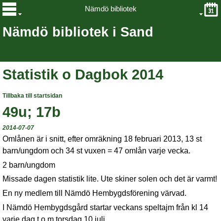
Nämdö bibliotek
Nämdö bibliotek i Sand
Statistik o Dagbok 2014
Tillbaka till startsidan
49u; 17b
2014-07-07
Omlånen är i snitt, efter omräkning 18 februari 2013, 13 st
barn/ungdom och 34 st vuxen = 47 omlån varje vecka.
2 barn/ungdom
Missade dagen statistik lite. Ute skiner solen och det är varmt!
En ny medlem till Nämdö Hembygdsförening värvad.
I Nämdö Hembygdsgård startar veckans speltajm från kl 14
varje dag t o m torsdag 10 juli.