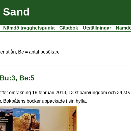
i Sand
Nämdö trygghetspunkt
Gästbok
Utställningar
Nämdöf
xenutlån, Be = antal besökare
 Bu:3, Be:5
 efter omräkning 18 februari 2013, 13 st barn/ungdom och 34 st 
er. Bokbåtens böcker uppackade i sin hylla.