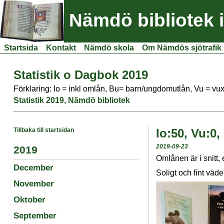
Nämdö bibliotek 
Startsida
Kontakt
Nämdö skola
Om Nämdös sjötrafik
Statistik o Dagbok 2019
Förklaring: Io = inkl omlån, Bu= barn/ungdomutlån, Vu = vu
Statistik 2019, Nämdö bibliotek
Tillbaka till startsidan
Io:50, Vu:0,
2019-09-23
2019
Omlånen är i snitt,
December
Soligt och fint väd
November
Oktober
September