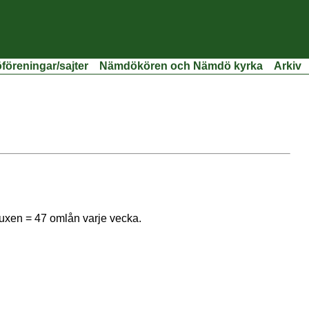
öreningar/sajter
Nämdökören och Nämdö kyrka
Arkiv
vuxen = 47 omlån varje vecka.