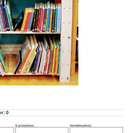
er:
0
E-postadress:
Hemsideadress: