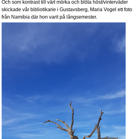
Och som kontrast till vårt mörka och blöta höst/vinterväder
skickade vår bibliotikarie i Gustavsberg, Maria Vogel ett foto
från Namibia där hon varit på långsemester.