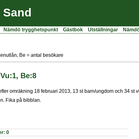
i Sand
Nämdö trygghetspunkt
Gästbok
Utställningar
Nämdöf
xenutlån, Be = antal besökare
 Vu:1, Be:8
 efter omräkning 18 februari 2013, 13 st barn/ungdom och 34 st 
n. Fika på bibblan.
er:
0