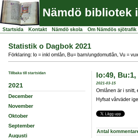
Nämdö bibliotek 
Startsida
Kontakt
Nämdö skola
Om Nämdös sjötrafik
Statistik o Dagbok 2021
Förklaring: Io = inkl omlån, Bu= barn/ungdomutlån, Vu = vu
Tillbaka till startsidan
Io:49, Bu:1,
2021-03-15
2021
Omlånen är i snitt,
December
Hyfsat vårväder ige
November
Oktober
September
Antal kommentar
Augusti