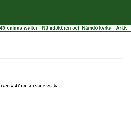
öreningar/sajter
Nämdökören och Nämdö kyrka
Arkiv
vuxen = 47 omlån varje vecka.