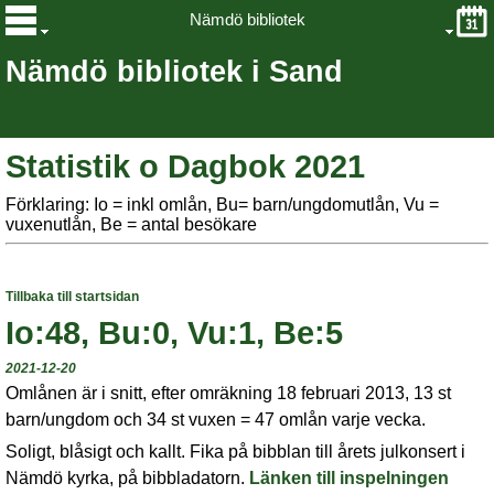
Nämdö bibliotek
Nämdö bibliotek i Sand
Statistik o Dagbok 2021
Förklaring: Io = inkl omlån, Bu= barn/ungdomutlån, Vu =
vuxenutlån, Be = antal besökare
Tillbaka till startsidan
Io:48, Bu:0, Vu:1, Be:5
2021-12-20
Omlånen är i snitt, efter omräkning 18 februari 2013, 13 st
barn/ungdom och 34 st vuxen = 47 omlån varje vecka.
Soligt, blåsigt och kallt. Fika på bibblan till årets julkonsert i
Nämdö kyrka, på bibbladatorn.
Länken till inspelningen