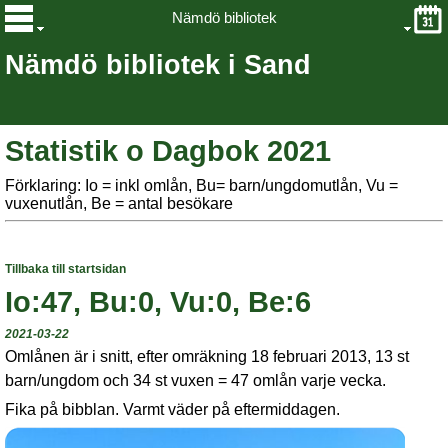
Nämdö bibliotek
Nämdö bibliotek i Sand
Statistik o Dagbok 2021
Förklaring: Io = inkl omlån, Bu= barn/ungdomutlån, Vu =
vuxenutlån, Be = antal besökare
Tillbaka till startsidan
Io:47, Bu:0, Vu:0, Be:6
2021-03-22
Omlånen är i snitt, efter omräkning 18 februari 2013, 13 st
barn/ungdom och 34 st vuxen = 47 omlån varje vecka.
Fika på bibblan.
Varmt väder på eftermiddagen.