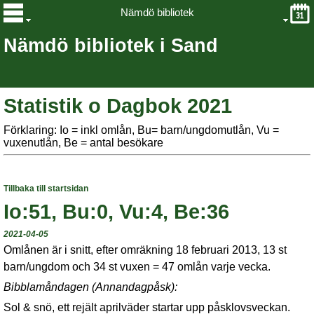
Nämdö bibliotek
Nämdö bibliotek i Sand
Statistik o Dagbok 2021
Förklaring: Io = inkl omlån, Bu= barn/ungdomutlån, Vu =
vuxenutlån, Be = antal besökare
Tillbaka till startsidan
Io:51, Bu:0, Vu:4, Be:36
2021-04-05
Omlånen är i snitt, efter omräkning 18 februari 2013, 13 st
barn/ungdom och 34 st vuxen = 47 omlån varje vecka.
Bibblamåndagen (Annandagpåsk):
Sol & snö, ett rejält aprilväder startar upp påsklovsveckan.