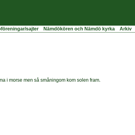
öreningar/sajter
Nämdökören och Nämdö kyrka
Arkiv
a i morse men så småningom kom solen fram.