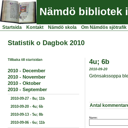
Nämdö bibliotek 
Startsida
Kontakt
Nämdö skola
Om Nämdös sjötrafik
Statistik o Dagbok 2010
Tillbaka till startsidan
4u; 6b
2010-09-20
2010 - December
Grönsakssoppa blev 
2010 - November
2010 - Oktober
2010 - September
2010-09-27
-
8u; 11b
Antal kommentar
2010-09-20
-
4u; 6b
2010-09-13
-
5u; 8b
Namn:
2010-09-06
-
6u; 11b