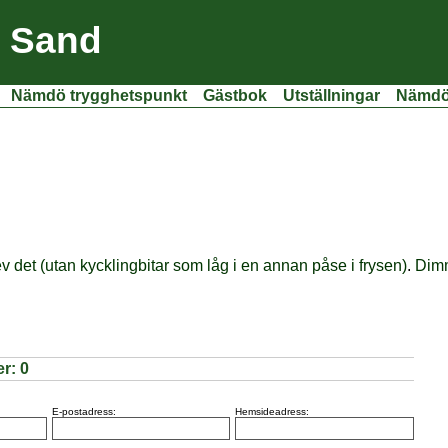
i Sand
Nämdö trygghetspunkt
Gästbok
Utställningar
Nämdöf
det (utan kycklingbitar som låg i en annan påse i frysen)
.
Dimm
er:
0
E-postadress:
Hemsideadress: