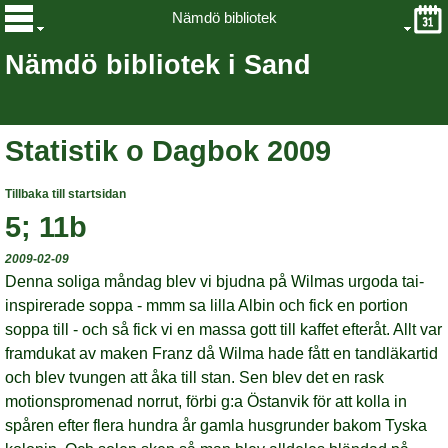
Nämdö bibliotek
Nämdö bibliotek i Sand
Statistik o Dagbok 2009
Tillbaka till startsidan
5; 11b
2009-02-09
Denna soliga måndag blev vi bjudna på Wilmas urgoda tai-
inspirerade soppa -
mmm
sa
lilla Albin och fick en portion
soppa till - och så fick vi en massa gott till kaffet efteråt. Allt var
framdukat av maken Franz då Wilma hade fått en tandläkartid
och blev tvungen att åka till stan. Sen blev det en rask
motionspromenad norrut, förbi g:a Östanvik för att kolla in
spåren efter flera hundra år gamla husgrunder bakom Tyska