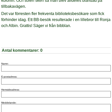
kolonin. Och solen sken så man blev alldeles bländad på
tillbakavägen.
Det var förresten fler frekventa biblioteksbesökare som fick
förhinder idag. Ett BB-besök
resulterade
i en lillebror till Ronja
och Albin. Grattis! Säger vi från bibblan.
Antal kommentarer:
0
Namn:
E-postadress:
Hemsideadress:
Meddelande: